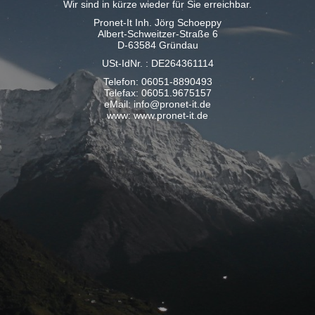
Wir sind in kürze wieder für Sie erreichbar.
Pronet-It Inh. Jörg Schoeppy
Albert-Schweitzer-Straße 6
D-63584 Gründau
USt-IdNr. : DE264361114
Telefon: 06051-8890493
Telefax: 06051.9675157
eMail: info@pronet-it.de
www: www.pronet-it.de