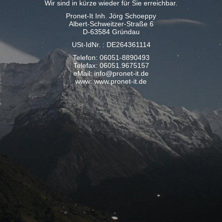
Wir sind in kürze wieder für Sie erreichbar.
Pronet-It Inh. Jörg Schoeppy
Albert-Schweitzer-Straße 6
D-63584 Gründau
USt-IdNr. : DE264361114
Telefon: 06051-8890493
Telefax: 06051.9675157
eMail: info@pronet-it.de
www: www.pronet-it.de