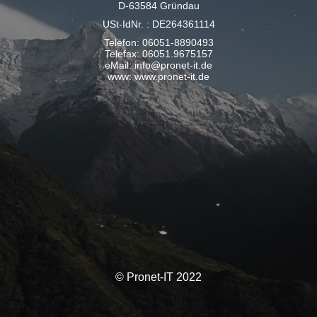
D-63584 Gründau
USt-IdNr. : DE264361114
Telefon: 06051-8890493
Telefax: 06051.9675157
eMail: info@pronet-it.de
www: www.pronet-it.de
© Pronet-IT 2022